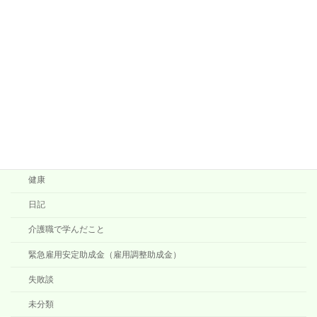
山歩き
ランニング
シューズ
シューズインプレッション
トレーニング
施術方法など
考え事
健康
日記
介護職で学んだこと
緊急雇用安定助成金（雇用調整助成金）
失敗談
未分類