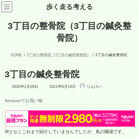
コ
ナ
歩く走る考える
ン
ビ
テ
ゲ
ン
ー
3丁目の整骨院（3丁目の鍼灸整
ツ
シ
へ
ョ
ス
ン
骨院）
キ
に
ッ
移
プ
動
HOME
3丁目の整骨院（3丁目の鍼灸整骨院）
3丁目の鍼灸整骨院
3丁目の鍼灸整骨院
最
2020年1月28日
2021年6月19日
りんけい
終
更
Amazonでお買い物
新
日
時
:
何となくこれまで紹介していませんでしたが、私の職場です。