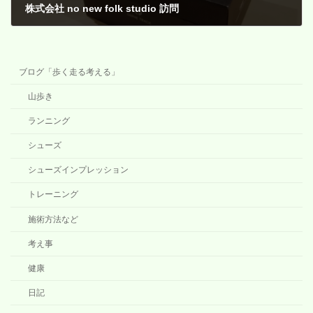
株式会社 no new folk studio 訪問
2020年2月6日
ブログ「歩く走る考える」
山歩き
ランニング
シューズ
シューズインプレッション
トレーニング
施術方法など
考え事
健康
日記