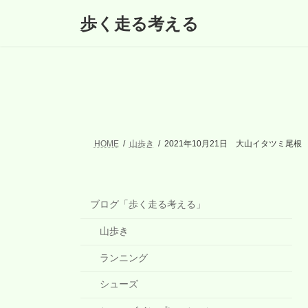
コ
ナ
歩く走る考える
ン
ビ
テ
ゲ
ン
ー
ツ
シ
へ
ョ
ス
ン
キ
に
ッ
移
プ
動
HOME
山歩き
2021年10月21日 大山イタツミ尾根
ブログ「歩く走る考える」
山歩き
ランニング
シューズ