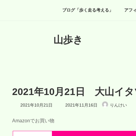
ブログ「歩く走る考える」
アフ
山歩き
2021年10月21日 大山イ
最
2021年10月21日
2021年11月16日
りんけい
終
更
新
Amazonでお買い物
日
時
: