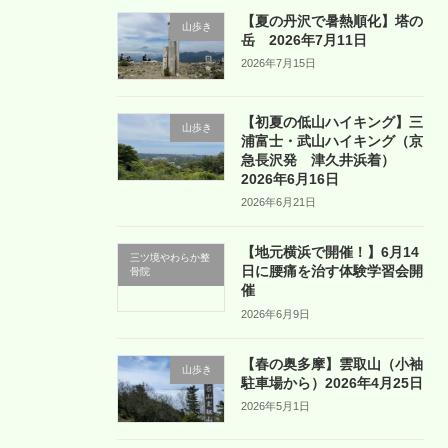
【夏の丹沢で暑熱順化】塔の
山歩き
岳 2026年7月11日
2026年7月15日
【初夏の低山ハイキング】三
山歩き
浦富士・武山ハイキング（京
急長沢発 津久井浜着）
2026年6月16日
2026年6月21日
【地元横浜で開催！】6月14
三ツ境やわらか整
日に腰痛を治す体験学習会開
骨院
催
2026年6月9日
【春の奥多摩】雲取山（小袖
山歩き
駐車場から）2026年4月25日
2026年5月1日