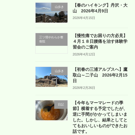
【春のハイキング】丹沢・大
山歩き
山 2026年4月9日
2026年4月15日
【慢性痛でお困りの方必見】
三ツ境やわらか整
４月１８日腰痛を治す体験学
骨院
習会のご案内
2026年4月12日
【初春の三浦アルプスへ】鷹
山歩き
取山～二子山 2026年2月15
日
2026年2月26日
【今年もマーマレードの季
日記
節】横着する予定でしたが、
逆に手間がかかってしまいま
した。しかし、結果としてと
てもおいしいものができたお
話です。