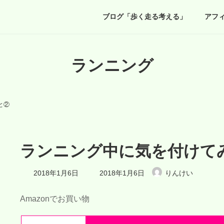
ブログ「歩く走る考える」
アフ
ランニング
と②
ランニング中に気を付けて
最
2018年1月6日
2018年1月6日
りんけい
終
更
新
Amazonでお買い物
日
時
: