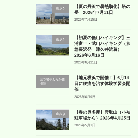
【夏の丹沢で暑熱順化】塔の
山歩き
岳 2026年7月11日
2026年7月15日
【初夏の低山ハイキング】三
山歩き
浦富士・武山ハイキング（京
急長沢発 津久井浜着）
2026年6月16日
2026年6月21日
【地元横浜で開催！】6月14
三ツ境やわらか整
日に腰痛を治す体験学習会開
骨院
催
2026年6月9日
【春の奥多摩】雲取山（小袖
山歩き
駐車場から）2026年4月25日
2026年5月1日