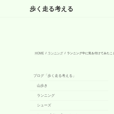
コ
ナ
歩く走る考える
ン
ビ
テ
ゲ
ン
ー
ツ
シ
へ
ョ
ス
ン
キ
に
ッ
移
プ
動
HOME
ランニング
ランニング中に気を付けてみたこ
ブログ「歩く走る考える」
山歩き
ランニング
シューズ