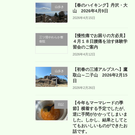
【春のハイキング】丹沢・大
山歩き
山 2026年4月9日
2026年4月15日
【慢性痛でお困りの方必見】
三ツ境やわらか整
４月１８日腰痛を治す体験学
骨院
習会のご案内
2026年4月12日
【初春の三浦アルプスへ】鷹
山歩き
取山～二子山 2026年2月15
日
2026年2月26日
【今年もマーマレードの季
日記
節】横着する予定でしたが、
逆に手間がかかってしまいま
した。しかし、結果としてと
てもおいしいものができたお
話です。