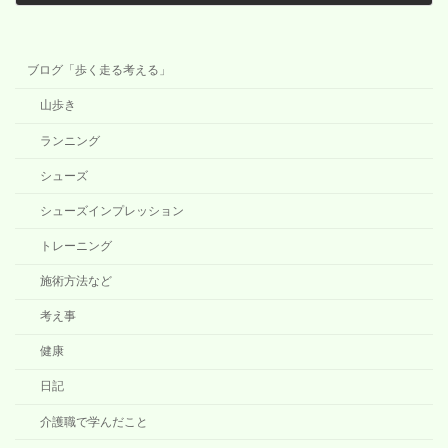
2020年10月19日
ブログ「歩く走る考える」
山歩き
ランニング
シューズ
シューズインプレッション
トレーニング
施術方法など
考え事
健康
日記
介護職で学んだこと