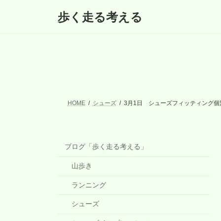
コ
ナ
歩く走る考える
ン
ビ
テ
ゲ
ン
ー
ツ
シ
へ
ョ
ス
ン
キ
に
ッ
移
プ
動
HOME
シューズ
3月1日 シューズフィッティング個
ブログ「歩く走る考える」
山歩き
ランニング
シューズ