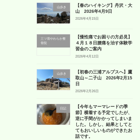
【春のハイキング】丹沢・大
山歩き
山 2026年4月9日
2026年4月15日
【慢性痛でお困りの方必見】
三ツ境やわらか整
４月１８日腰痛を治す体験学
骨院
習会のご案内
2026年4月12日
【初春の三浦アルプスへ】鷹
山歩き
取山～二子山 2026年2月15
日
2026年2月26日
【今年もマーマレードの季
日記
節】横着する予定でしたが、
逆に手間がかかってしまいま
した。しかし、結果としてと
てもおいしいものができたお
話です。