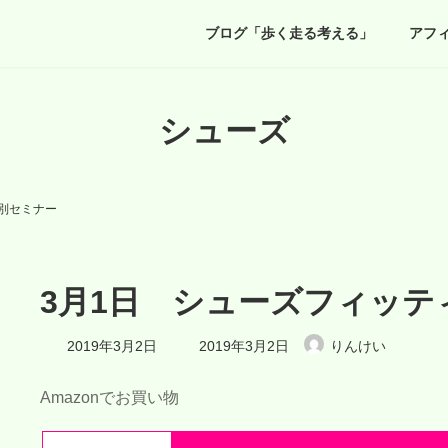
ブログ「歩く走る考える」
アフ
シューズ
別セミナー
3月1日 シューズフィッテ
最
2019年3月2日
2019年3月2日
りんけい
終
更
新
Amazonでお買い物
日
時
: