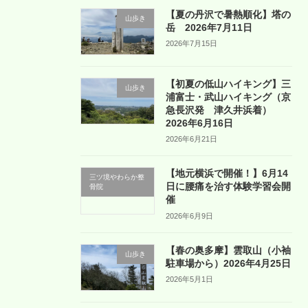
【夏の丹沢で暑熱順化】塔の
山歩き
岳 2026年7月11日
2026年7月15日
【初夏の低山ハイキング】三
山歩き
浦富士・武山ハイキング（京
急長沢発 津久井浜着）
2026年6月16日
2026年6月21日
【地元横浜で開催！】6月14
三ツ境やわらか整
日に腰痛を治す体験学習会開
骨院
催
2026年6月9日
【春の奥多摩】雲取山（小袖
山歩き
駐車場から）2026年4月25日
2026年5月1日