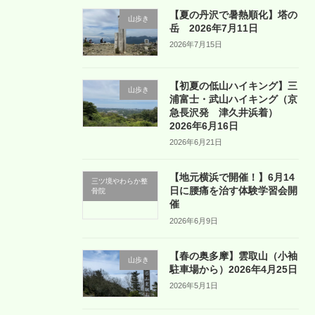
【夏の丹沢で暑熱順化】塔の
山歩き
岳 2026年7月11日
2026年7月15日
【初夏の低山ハイキング】三
山歩き
浦富士・武山ハイキング（京
急長沢発 津久井浜着）
2026年6月16日
2026年6月21日
【地元横浜で開催！】6月14
三ツ境やわらか整
日に腰痛を治す体験学習会開
骨院
催
2026年6月9日
【春の奥多摩】雲取山（小袖
山歩き
駐車場から）2026年4月25日
2026年5月1日