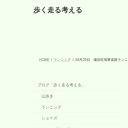
コ
ナ
歩く走る考える
ン
ビ
テ
ゲ
ン
ー
ツ
シ
へ
ョ
ス
ン
キ
に
ッ
移
プ
動
HOME
ランニング
10月25日 瀬谷区海軍道路ラン
ブログ「歩く走る考える」
山歩き
ランニング
シューズ