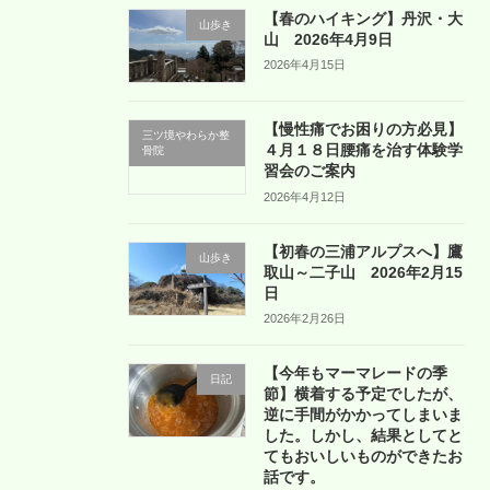
【春のハイキング】丹沢・大
山歩き
山 2026年4月9日
2026年4月15日
【慢性痛でお困りの方必見】
三ツ境やわらか整
４月１８日腰痛を治す体験学
骨院
習会のご案内
2026年4月12日
【初春の三浦アルプスへ】鷹
山歩き
取山～二子山 2026年2月15
日
2026年2月26日
【今年もマーマレードの季
日記
節】横着する予定でしたが、
逆に手間がかかってしまいま
した。しかし、結果としてと
てもおいしいものができたお
話です。