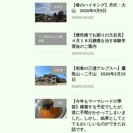
【春のハイキング】丹沢・大
山歩き
山 2026年4月9日
2026年4月15日
【慢性痛でお困りの方必見】
三ツ境やわらか整
４月１８日腰痛を治す体験学
骨院
習会のご案内
2026年4月12日
【初春の三浦アルプスへ】鷹
山歩き
取山～二子山 2026年2月15
日
2026年2月26日
【今年もマーマレードの季
日記
節】横着する予定でしたが、
逆に手間がかかってしまいま
した。しかし、結果としてと
てもおいしいものができたお
話です。