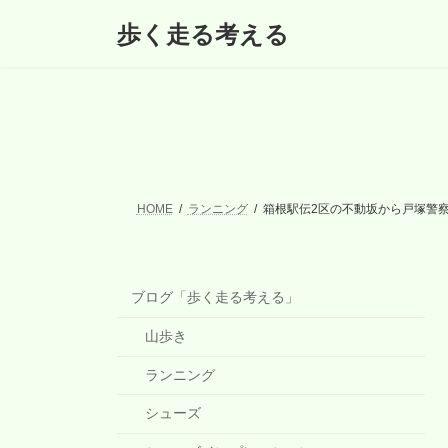
コ
ナ
歩く走る考える
ン
ビ
テ
ゲ
ン
ー
ツ
シ
へ
ョ
ス
ン
キ
に
ッ
移
プ
動
HOME
ランニング
箱根駅伝2区の不動坂から戸塚警
ブログ「歩く走る考える」
山歩き
ランニング
シューズ