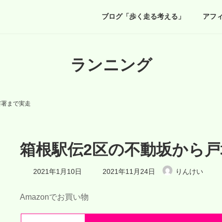
ブログ「歩く走る考える」
アフ
ランニング
察署まで実走
箱根駅伝2区の不動坂から
最
2021年1月10日
2021年11月24日
りんけい
終
更
新
Amazonでお買い物
日
時
: