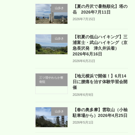
【夏の丹沢で暑熱順化】塔の
山歩き
岳 2026年7月11日
2026年7月15日
【初夏の低山ハイキング】三
山歩き
浦富士・武山ハイキング（京
急長沢発 津久井浜着）
2026年6月16日
2026年6月21日
【地元横浜で開催！】6月14
三ツ境やわらか整
日に腰痛を治す体験学習会開
骨院
催
2026年6月9日
【春の奥多摩】雲取山（小袖
山歩き
駐車場から）2026年4月25日
2026年5月1日