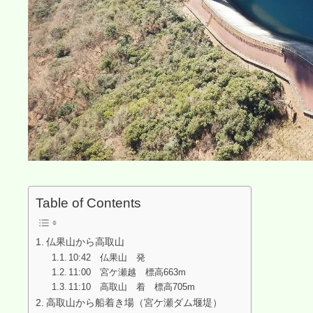
Table of Contents
仏果山から高取山
10:42 仏果山 発
11:00 宮ケ瀬越 標高663m
11:10 高取山 着 標高705m
高取山から船着き場（宮ケ瀬ダム堰堤）