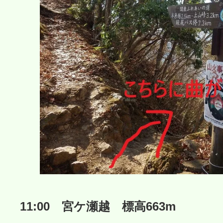
11:00 宮ケ瀬越 標高663m