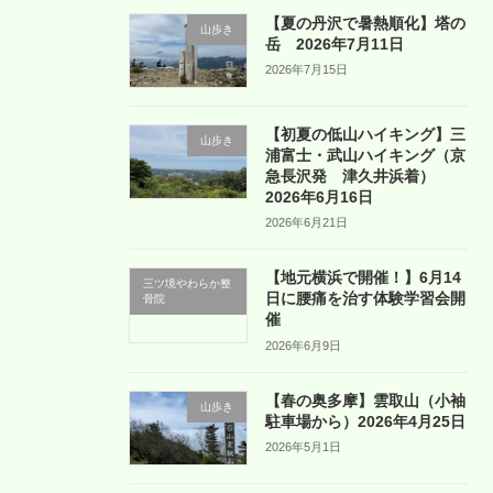
【夏の丹沢で暑熱順化】塔の
山歩き
岳 2026年7月11日
2026年7月15日
【初夏の低山ハイキング】三
山歩き
浦富士・武山ハイキング（京
急長沢発 津久井浜着）
2026年6月16日
2026年6月21日
【地元横浜で開催！】6月14
三ツ境やわらか整
日に腰痛を治す体験学習会開
骨院
催
2026年6月9日
【春の奥多摩】雲取山（小袖
山歩き
駐車場から）2026年4月25日
2026年5月1日