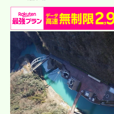
日
時
: