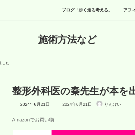
ブログ「歩く走る考える」
アフ
施術方法など
ました
整形外科医の秦先生が本を
最
2024年6月21日
2024年6月21日
りんけい
終
更
新
Amazonでお買い物
日
時
: