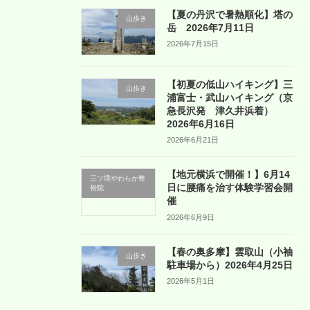
【夏の丹沢で暑熱順化】塔の
山歩き
岳 2026年7月11日
2026年7月15日
【初夏の低山ハイキング】三
山歩き
浦富士・武山ハイキング（京
急長沢発 津久井浜着）
2026年6月16日
2026年6月21日
【地元横浜で開催！】6月14
三ツ境やわらか整
日に腰痛を治す体験学習会開
骨院
催
2026年6月9日
【春の奥多摩】雲取山（小袖
山歩き
駐車場から）2026年4月25日
2026年5月1日