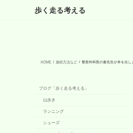
コ
ナ
歩く走る考える
ン
ビ
テ
ゲ
ン
ー
ツ
シ
へ
ョ
ス
ン
キ
に
ッ
移
プ
動
HOME
施術方法など
整形外科医の秦先生が本を出し
ブログ「歩く走る考える」
山歩き
ランニング
シューズ