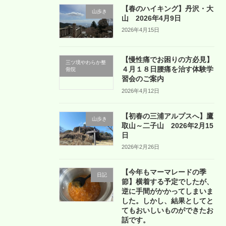
【春のハイキング】丹沢・大
山歩き
山 2026年4月9日
2026年4月15日
【慢性痛でお困りの方必見】
三ツ境やわらか整
４月１８日腰痛を治す体験学
骨院
習会のご案内
2026年4月12日
【初春の三浦アルプスへ】鷹
山歩き
取山～二子山 2026年2月15
日
2026年2月26日
【今年もマーマレードの季
日記
節】横着する予定でしたが、
逆に手間がかかってしまいま
した。しかし、結果としてと
てもおいしいものができたお
話です。