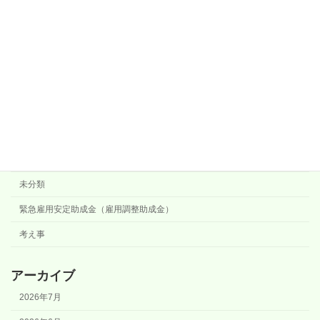
三ツ境やわらか整骨院
介護職で学んだこと
健康
失敗談
山歩き
施術方法など
日記
未分類
緊急雇用安定助成金（雇用調整助成金）
考え事
アーカイブ
2026年7月