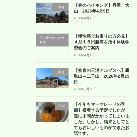
【春のハイキング】丹沢・大
山歩き
山 2026年4月9日
2026年4月15日
【慢性痛でお困りの方必見】
三ツ境やわらか整
４月１８日腰痛を治す体験学
骨院
習会のご案内
2026年4月12日
【初春の三浦アルプスへ】鷹
山歩き
取山～二子山 2026年2月15
日
2026年2月26日
【今年もマーマレードの季
日記
節】横着する予定でしたが、
逆に手間がかかってしまいま
した。しかし、結果としてと
てもおいしいものができたお
話です。