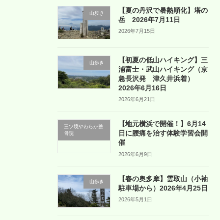
【夏の丹沢で暑熱順化】塔の
山歩き
岳 2026年7月11日
2026年7月15日
【初夏の低山ハイキング】三
山歩き
浦富士・武山ハイキング（京
急長沢発 津久井浜着）
2026年6月16日
2026年6月21日
【地元横浜で開催！】6月14
三ツ境やわらか整
日に腰痛を治す体験学習会開
骨院
催
2026年6月9日
【春の奥多摩】雲取山（小袖
山歩き
駐車場から）2026年4月25日
2026年5月1日