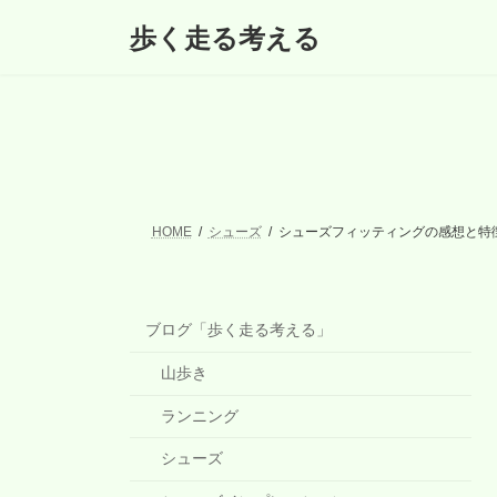
コ
ナ
歩く走る考える
ン
ビ
テ
ゲ
ン
ー
ツ
シ
へ
ョ
ス
ン
キ
に
ッ
移
プ
動
HOME
シューズ
シューズフィッティングの感想と特
ブログ「歩く走る考える」
山歩き
ランニング
シューズ