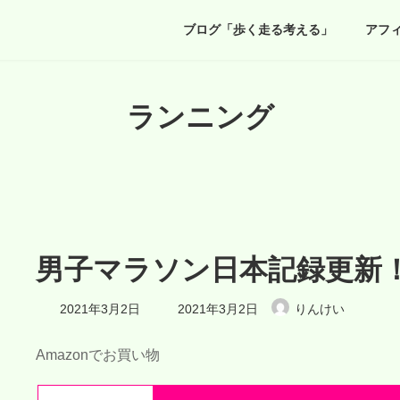
ブログ「歩く走る考える」
アフ
ランニング
男子マラソン日本記録更新
最
2021年3月2日
2021年3月2日
りんけい
終
更
新
Amazonでお買い物
日
時
: