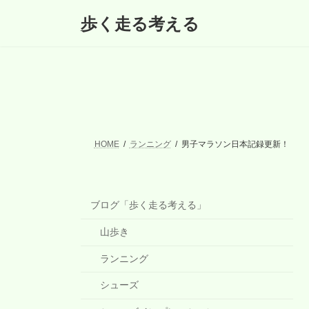
コ
ナ
歩く走る考える
ン
ビ
テ
ゲ
ン
ー
ツ
シ
へ
ョ
ス
ン
キ
に
ッ
移
プ
動
HOME
ランニング
男子マラソン日本記録更新！
ブログ「歩く走る考える」
山歩き
ランニング
シューズ