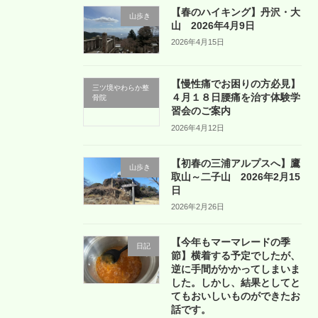
【春のハイキング】丹沢・大
山歩き
山 2026年4月9日
2026年4月15日
【慢性痛でお困りの方必見】
三ツ境やわらか整
４月１８日腰痛を治す体験学
骨院
習会のご案内
2026年4月12日
【初春の三浦アルプスへ】鷹
山歩き
取山～二子山 2026年2月15
日
2026年2月26日
【今年もマーマレードの季
日記
節】横着する予定でしたが、
逆に手間がかかってしまいま
した。しかし、結果としてと
てもおいしいものができたお
話です。