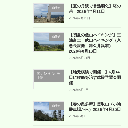
【夏の丹沢で暑熱順化】塔の
山歩き
岳 2026年7月11日
2026年7月15日
【初夏の低山ハイキング】三
山歩き
浦富士・武山ハイキング（京
急長沢発 津久井浜着）
2026年6月16日
2026年6月21日
【地元横浜で開催！】6月14
三ツ境やわらか整
日に腰痛を治す体験学習会開
骨院
催
2026年6月9日
【春の奥多摩】雲取山（小袖
山歩き
駐車場から）2026年4月25日
2026年5月1日