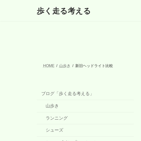
コ
ナ
歩く走る考える
ン
ビ
テ
ゲ
ン
ー
ツ
シ
へ
ョ
ス
ン
キ
に
ッ
移
プ
動
HOME
山歩き
新旧ヘッドライト比較
ブログ「歩く走る考える」
山歩き
ランニング
シューズ