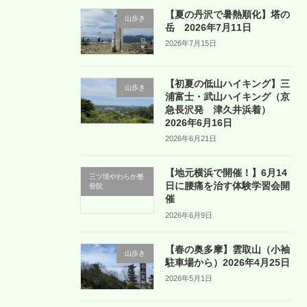
【夏の丹沢で暑熱順化】塔の
山歩き
岳 2026年7月11日
2026年7月15日
【初夏の低山ハイキング】三
山歩き
浦富士・武山ハイキング（京
急長沢発 津久井浜着）
2026年6月16日
2026年6月21日
【地元横浜で開催！】6月14
三ツ境やわらか整
日に腰痛を治す体験学習会開
骨院
催
2026年6月9日
【春の奥多摩】雲取山（小袖
山歩き
駐車場から）2026年4月25日
2026年5月1日