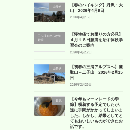
【春のハイキング】丹沢・大
山歩き
山 2026年4月9日
2026年4月15日
【慢性痛でお困りの方必見】
三ツ境やわらか整
４月１８日腰痛を治す体験学
骨院
習会のご案内
2026年4月12日
【初春の三浦アルプスへ】鷹
山歩き
取山～二子山 2026年2月15
日
2026年2月26日
【今年もマーマレードの季
日記
節】横着する予定でしたが、
逆に手間がかかってしまいま
した。しかし、結果としてと
てもおいしいものができたお
話です。