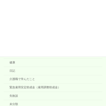
山歩き
ランニング
シューズ
シューズインプレッション
トレーニング
施術方法など
考え事
健康
日記
介護職で学んだこと
緊急雇用安定助成金（雇用調整助成金）
失敗談
未分類