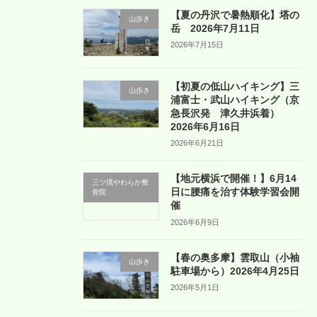
【夏の丹沢で暑熱順化】塔の
山歩き
岳 2026年7月11日
2026年7月15日
【初夏の低山ハイキング】三
山歩き
浦富士・武山ハイキング（京
急長沢発 津久井浜着）
2026年6月16日
2026年6月21日
【地元横浜で開催！】6月14
三ツ境やわらか整
日に腰痛を治す体験学習会開
骨院
催
2026年6月9日
【春の奥多摩】雲取山（小袖
山歩き
駐車場から）2026年4月25日
2026年5月1日