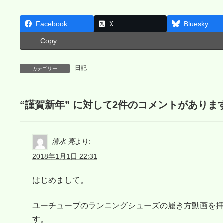
Facebook
X
Bluesky
Copy
日記
カテゴリー
“
謹賀新年
” に対して2件のコメントがありま
清水 亮
より:
2018年1月1日 22:31
はじめまして。
ユーチューブのランニングシューズの履き方動画を
す。