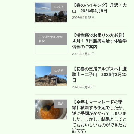
【春のハイキング】丹沢・大
山歩き
山 2026年4月9日
2026年4月15日
【慢性痛でお困りの方必見】
三ツ境やわらか整
４月１８日腰痛を治す体験学
骨院
習会のご案内
2026年4月12日
【初春の三浦アルプスへ】鷹
山歩き
取山～二子山 2026年2月15
日
2026年2月26日
【今年もマーマレードの季
日記
節】横着する予定でしたが、
逆に手間がかかってしまいま
した。しかし、結果としてと
てもおいしいものができたお
話です。