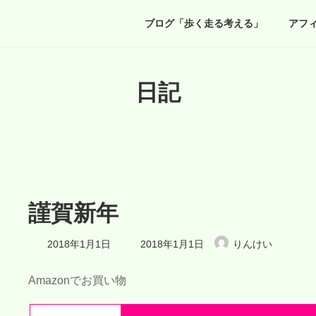
ブログ「歩く走る考える」
アフ
日記
謹賀新年
最
2018年1月1日
2018年1月1日
りんけい
終
更
新
Amazonでお買い物
日
時
: