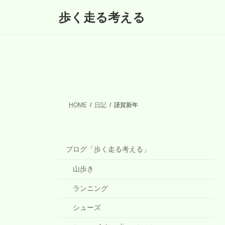
コ
ナ
歩く走る考える
ン
ビ
テ
ゲ
ン
ー
ツ
シ
へ
ョ
ス
ン
キ
に
ッ
移
プ
動
HOME
日記
謹賀新年
ブログ「歩く走る考える」
山歩き
ランニング
シューズ