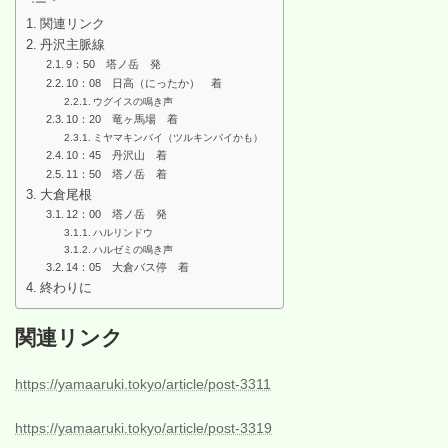
関連リンク
丹沢主脈線
9：50 塔ノ岳 発
10：08 日高（にったか） 着
ウグイスの鳴き声
10：20 竜ヶ馬場 着
ミヤマキンバイ（ツルキンバイかも）
10：45 丹沢山 着
11：50 塔ノ岳 着
大倉尾根
12：00 塔ノ岳 発
ハルリンドウ
ハルゼミの鳴き声
14：05 大倉バス停 着
終わりに
関連リンク
https://yamaaruki.tokyo/article/post-3311
https://yamaaruki.tokyo/article/post-3319