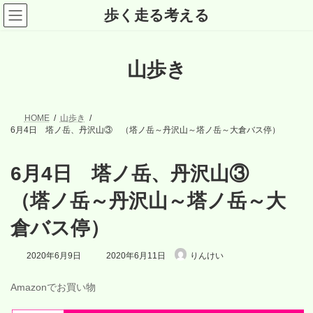
コ
ナ
歩く走る考える
ン
ビ
テ
ゲ
ン
ー
ツ
シ
山歩き
へ
ョ
ス
ン
キ
に
ッ
移
プ
動
HOME
山歩き
6月4日 塔ノ岳、丹沢山③ （塔ノ岳～丹沢山～塔ノ岳～大倉バス停）
6月4日 塔ノ岳、丹沢山③
（塔ノ岳～丹沢山～塔ノ岳～大
倉バス停）
最
2020年6月9日
2020年6月11日
りんけい
終
更
Amazonでお買い物
新
日
時